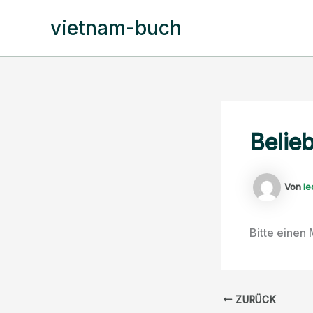
Zum
vietnam-buch
Inhalt
springen
Belie
Von
le
Bitte eine
ZURÜCK