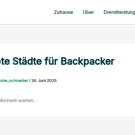
Zuhause
Über
Dienstleistun
bte Städte für Backpacker
onie_schneider
/
26. Juni 2025
n Moment warten…