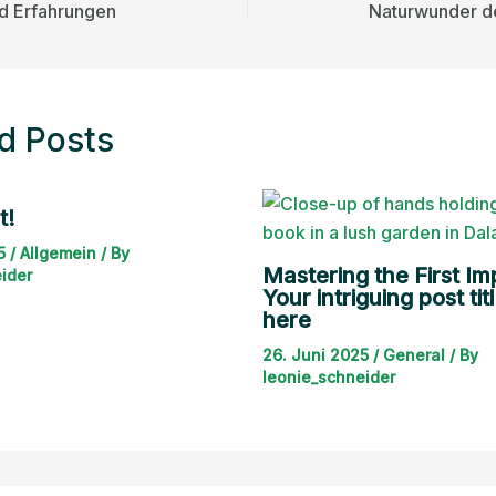
nd Erfahrungen
Naturwunder d
d Posts
t!
25
/
Allgemein
/ By
Mastering the First Im
ider
Your intriguing post tit
here
26. Juni 2025
/
General
/ By
leonie_schneider