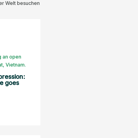
er Welt besuchen
pression:
le goes